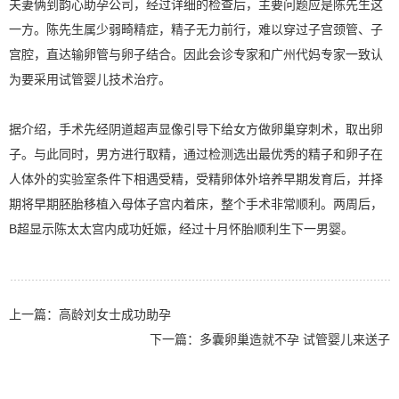
夫妻俩到韵心助孕公司，经过详细的检查后，主要问题应是陈先生这
一方。陈先生属少弱畸精症，精子无力前行，难以穿过子宫颈管、子
宫腔，直达输卵管与卵子结合。因此会诊专家和广州代妈专家一致认
为要采用试管婴儿技术治疗。
据介绍，手术先经阴道超声显像引导下给女方做卵巢穿刺术，取出卵
子。与此同时，男方进行取精，通过检测选出最优秀的精子和卵子在
人体外的实验室条件下相遇受精，受精卵体外培养早期发育后，并择
期将早期胚胎移植入母体子宫内着床，整个手术非常顺利。两周后，
B超显示陈太太宫内成功妊娠，经过十月怀胎顺利生下一男婴。
上一篇：
高龄刘女士成功助孕
下一篇：
多囊卵巢造就不孕 试管婴儿来送子