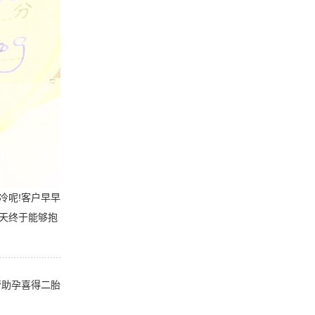
冷呢!客户早早
天终于能够抱
管助孕喜得二胎