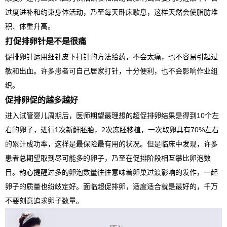
过度进补和约束身体活动，乃至每天卧床歇息，这样天然会使脂肪堆
积、体重升高。
打促排卵针是不是很痛
促排卵针运用细针皮下打针的方法给药，不会太痛，也不容易引起过
敏和出血。许多患者可自己居家打针，十分便利，也不会影响作业组
织。
促排卵促的越多越好
进入试管婴儿周期后，医师期望最理想的超促排卵结果是得到10个左
右的卵子，进行1次新鲜胚胎，2次冻胚移植，一次取卵具有70%左右
的累计成功率，这样是最保险最有用的状况。但是临床中发现，许多
患者总期望取到尽可能多的卵子，乃至在促排阶段相互攀比卵泡数
目。韵心提醒过多的卵泡数量往往意味着卵巢过渡影响的发作，一起
卵子的质量也纷歧定好。面临超促排卵，适度适合就是最好的，千万
不要刻意追求卵子数量。