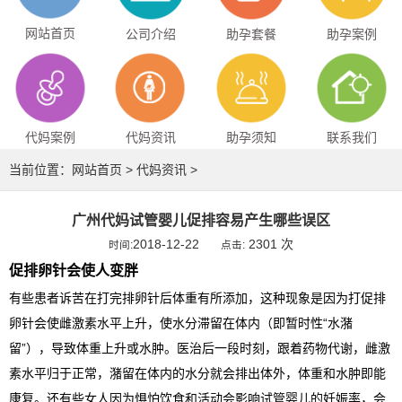
网站首页
公司介绍
助孕套餐
助孕案例
代妈案例
代妈资讯
助孕须知
联系我们
当前位置：
网站首页
>
代妈资讯
>
广州代妈试管婴儿促排容易产生哪些误区
2018-12-22
2301 次
时间:
点击:
促排卵针会使人变胖
有些患者诉苦在打完排卵针后体重有所添加，这种现象是因为打促排
卵针会使雌激素水平上升，使水分滞留在体内（即暂时性“水潴
留”），导致体重上升或水肿。医治后一段时刻，跟着药物代谢，雌激
素水平归于正常，潴留在体内的水分就会排出体外，体重和水肿即能
康复。还有些女人因为惧怕饮食和活动会影响试管婴儿的妊娠率，会