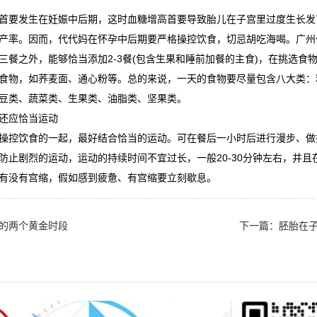
首要发生在妊娠中后期，这时血糖增高首要导致胎儿在子宫里过度生长发
产率。因而，代代妈在怀孕中后期要严格操控饮食，切忌胡吃海喝。广州
三餐之外，能够恰当添加2-3餐(包含生果和睡前加餐的主食)，在挑选食
食物，如荞麦面、通心粉等。总的来说，一天的食物要尽量包含八大类：
豆类、蔬菜类、生果类、油脂类、坚果类。
还应恰当运动
操控饮食的一起，最好结合恰当的运动。可在餐后一小时后进行漫步、做
防止剧烈的运动，运动的持续时间不宜过长，一般20-30分钟左右，并且
有没有宫缩，假如感到疲惫、有宫缩要立刻歇息。
的两个黄金时段
下一篇：
胚胎在