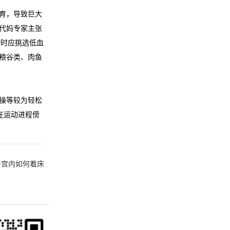
育，导致巨大
代妈专家主张
物时应挑选低血
粮谷类、肉鱼
操等较为轻松
在运动进程傍
子宫内如何着床