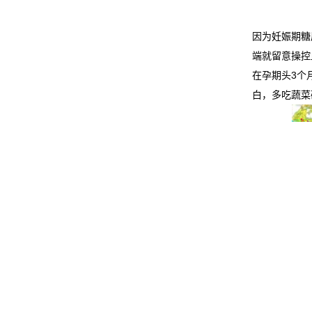
因为妊娠期糖
端就留意操控
在孕期头3个
白，多吃蔬菜