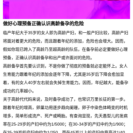
做好心理预备正确认识高龄备孕的危险
临产年纪大于35岁的女人即为高龄产妇，和一般产妇比较，高龄产妇
将面对着更大的危险，而且跟着年纪的添加，危险也会增大。因而，
假如你现已跨入了高龄乃至超高龄的队伍，在备孕前必定要做好心理
预备，正确认识高龄备孕和出产或许面对的危险。
高龄备孕首先要认识到，不是你做了彻底的预备就必定能怀上。女人
生育能力跟着年纪的添加会逐年下降，尤其是35岁后下降会愈加显
着，有的女人40岁左右就会失掉生育能力。因而，年纪越大，能备孕
成功的几率越小。
关于高龄代代妈来说，及时备孕成功了，也常识万里长征的第一步。
跟着年纪的增高，卵巢功用逐步趋向阑珊，卵子中染色体畸变的时机
增多，简单形成流产、死产或畸胎。有查询显现，先天愚型儿的发病
率在25-29岁的产妇中约为1/5000；在30-34岁的产妇中约为1/900；
在35-39岁的产妇中约为1/250，而在45岁以上的产妇中竟高达1/40。