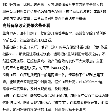
刻）等方面。比较后边两者，女方卵巢储藏对生育力影响是最大的，
现在公认的卵巢评价规范为抽血查AMH（抗苗勒氏管激素）或B超数
卵巢内窦卵泡数量，二者结合对卵巢评价来说更为精确。
高龄备孕必定要做这些查看
生育力评价没有问题了，就能够开端着手备孕。高龄备孕除了惯例的
孕前查看，还应该做这几项查看。
体重指数：体重（公斤）/身高（米）的平方便是体重指数，假如体重
指数>25，那就要注意经过饮食、运动把体重降到正常规模之内，不
然妊娠高血压、妊娠糖尿病、流产的危险的发作率大大添加。主张：
每周至少有氧运动5天，每天至少40-60分钟。
监测血压：血压动摇规则一般是两峰一谷，清晨和下午4至6点是顶
峰，能够要点监测这两个时刻段。假如血压升高，>140/90mmHg，
需求去医院查看，及时发现问题，及时调整。
血糖、血脂状况：能够查看餐后2小时血糖，糖化血红蛋白了解体内糖
代谢的状况，防止呈现“糖代妈”、“糖宝宝”，血脂查看也很要害，血脂
升高，加剧妊娠血栓发作的几率，对高龄代妈十分晦气。