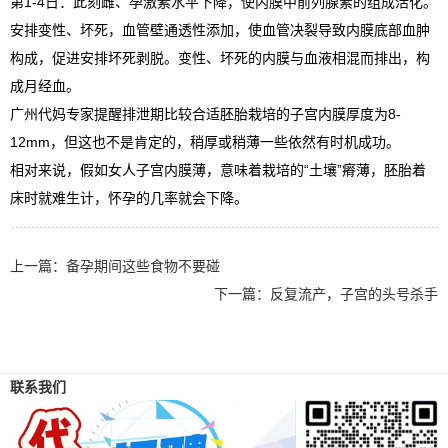
第1-4日：此刻雌、孕激素水平下降，使内膜中前列腺素的组成活化。
安排变性、坏死，血管壁通透性添加，使血管决裂导致内膜底部血肿
构成，促进安排坏死剥脱。变性、坏死的内膜与血液相混而排出，构
成月经血。
广州代妈专家提醒排泄期比较合适胚胎栽培的子宫内膜厚度为8-
12mm，但这也不是肯定的，稍厚或稍薄一些依然有时机成功。
相对来说，假如女人子宫内膜薄，意味着栽培的“土壤”瘠薄，胚胎着
床时就难生计，怀孕的几率就会下降。
上一篇：
备孕期间这些食物不要碰
下一篇：
反复流产，子宫的头号杀手
联系我们