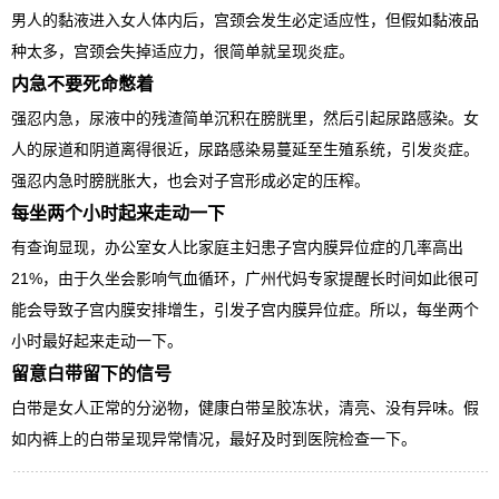
男人的黏液进入女人体内后，宫颈会发生必定适应性，但假如黏液品
种太多，宫颈会失掉适应力，很简单就呈现炎症。
内急不要死命憋着
强忍内急，尿液中的残渣简单沉积在膀胱里，然后引起尿路感染。女
人的尿道和阴道离得很近，尿路感染易蔓延至生殖系统，引发炎症。
强忍内急时膀胱胀大，也会对子宫形成必定的压榨。
每坐两个小时起来走动一下
有查询显现，办公室女人比家庭主妇患子宫内膜异位症的几率高出
21%，由于久坐会影响气血循环，广州代妈专家提醒长时间如此很可
能会导致子宫内膜安排增生，引发子宫内膜异位症。所以，每坐两个
小时最好起来走动一下。
留意白带留下的信号
白带是女人正常的分泌物，健康白带呈胶冻状，清亮、没有异味。假
如内裤上的白带呈现异常情况，最好及时到医院检查一下。