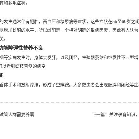
育和多毛症状。
的发生通常伴有肥胖，高血压和糖尿病等症状，这些症状在55至60岁之
以增加雌酮的水平，所以雌酮是一个相对明确的致病因素，因此有人认为
关。
功能障碍性营养不良
咽等疾病发生时，身体会发胖，以及闭经，生殖器萎缩和继发性不典型增
可以看到蝶鞍背侧的病变。
征
垂体手术和放射疗法，形成了空蝶鞍。大多数患者会出现肥胖和闭经等症
试管人群需要养囊
下一篇：
关注孕育知识