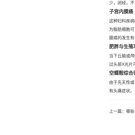
少，闭经，不
子宫内膜癌
这种妇科疾病
为脂肪细胞可
膜癌的发生有
肥胖与生殖
当下丘脑或颅
过头部X光片
空蝶鞍综合
由于先天性或
有头痛症状。
上一篇：
哪些