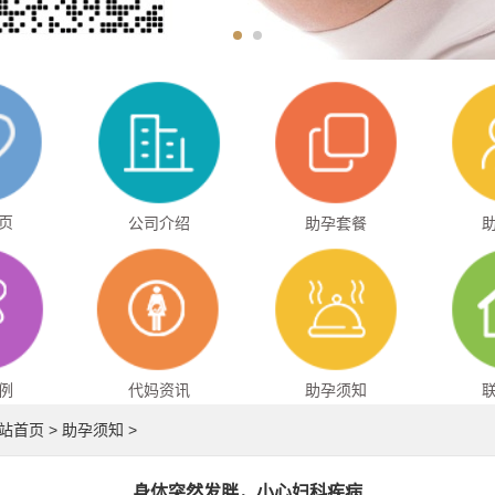
页
公司介绍
助孕套餐
例
代妈资讯
助孕须知
站首页
>
助孕须知
>
身体突然发胖，小心妇科疾病