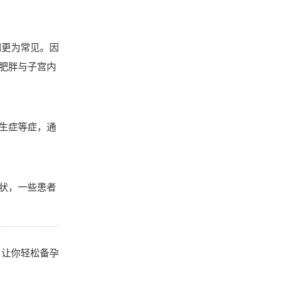
间更为常见。因
肥胖与子宫内
生症等症，通
状，一些患者
，让你轻松备孕