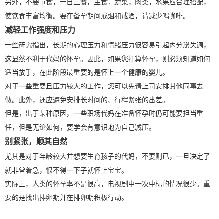
另外，不要节食，一日三餐，主食，蔬菜，肉类，水果应合理搭配，
使饮食丰富均衡。要在备孕期间戒烟和戒酒，请减少喝咖啡。
减轻工作强度和压力
一些研究指出，长期的心理压力和情绪压力很容易引起内分泌失调，
这显然不利于代妈的怀孕。因此，如果您打算怀孕，则必须知道如何
适当放手，在此阶段最重要的是怀上一个健康的婴儿。
对于一些重要且压力较大的工作，您可以先请上司安排其他同事去
做。此外，还应避免安排长时间的、行程紧张的出差。
但是，出于某种原因，一些职场代妈在准备怀孕时仍可能要担当重
任，但是无论如何，要学会有意识地为自己减压。
别紧张，顺其自然
尤其是对于年龄较大并想要生育孩子的代妈，不要则已，一旦决定了
就非常着急，恨不得一下子就怀上宝宝。
实际上，人类的怀孕率不是很高，电视剧中一次中标的情况很少。重
要的是找出排卵期并在排卵期积极行动。