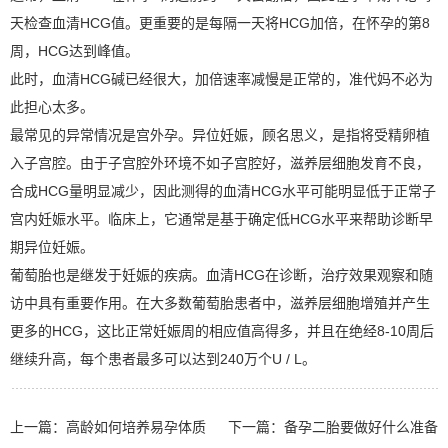
天检查血清HCG值。更重要的是每隔一天将HCG加倍，在怀孕的第8
周，HCG达到峰值。
此时，血清HCG碱已经很大，加倍速率减慢是正常的，准代妈不必为
此担心太多。
最常见的异常情况是宫外孕。异位妊娠，顾名思义，是指将受精卵植
入子宫腔。由于子宫腔外环境不如子宫腔好，滋养层细胞发育不良，
合成HCG量明显减少，因此测得的血清HCG水平可能明显低于正常子
宫内妊娠水平。临床上，它通常是基于确定低HCG水平来帮助诊断早
期异位妊娠。
葡萄胎也是继发于妊娠的疾病。血清HCG在诊断，治疗效果观察和随
访中具有重要作用。在大多数葡萄胎患者中，滋养层细胞增殖并产生
更多的HCG，这比正常妊娠周的相应值高得多，并且在绝经8-10周后
继续升高，每个患者最多可以达到240万个U / L。
上一篇：
高龄如何培养易孕体质
下一篇：
备孕二胎要做好什么准备