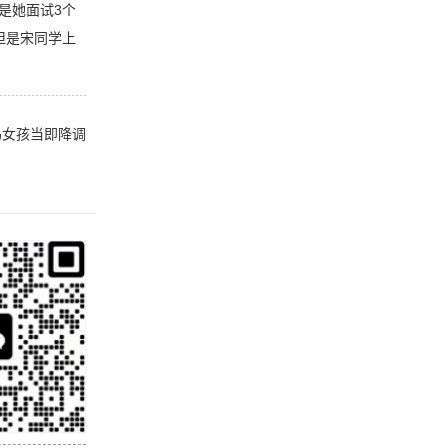
是她面试3个
但是宋同学上
妈女孩当即降调