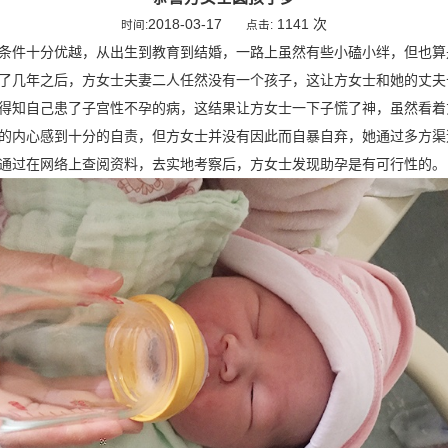
2018-03-17
1141 次
时间:
点击:
条件十分优越，从出生到教育到结婚，一路上虽然有些小磕小绊，但也算
了几年之后，方女士夫妻二人任然没有一个孩子，这让方女士和她的丈夫
得知自己患了子宫性不孕的病，这结果让方女士一下子慌了神，虽然看着
的内心感到十分的自责，但方女士并没有因此而自暴自弃，她通过多方渠
通过在网络上查阅资料，去实地考察后，方女士发现助孕是有可行性的。