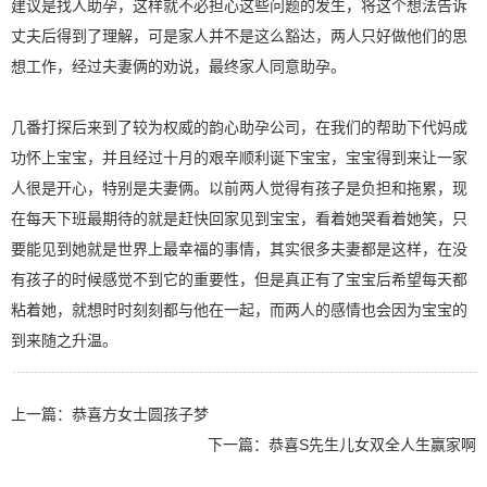
建议是找人助孕，这样就不必担心这些问题的发生，将这个想法告诉
丈夫后得到了理解，可是家人并不是这么豁达，两人只好做他们的思
想工作，经过夫妻俩的劝说，最终家人同意助孕。
几番打探后来到了较为权威的韵心助孕公司，在我们的帮助下代妈成
功怀上宝宝，并且经过十月的艰辛顺利诞下宝宝，宝宝得到来让一家
人很是开心，特别是夫妻俩。以前两人觉得有孩子是负担和拖累，现
在每天下班最期待的就是赶快回家见到宝宝，看着她哭看着她笑，只
要能见到她就是世界上最幸福的事情，其实很多夫妻都是这样，在没
有孩子的时候感觉不到它的重要性，但是真正有了宝宝后希望每天都
粘着她，就想时时刻刻都与他在一起，而两人的感情也会因为宝宝的
到来随之升温。
上一篇：
恭喜方女士圆孩子梦
下一篇：
恭喜S先生儿女双全人生赢家啊