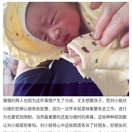
慢慢的两人也因为这件事情产生了分歧，丈夫想要孩子，而刘小姐对
分娩的恐惧让她有些犹豫，因为一旦怀孕就意味着要失去工作，连行
为也要受到限制，当然最重要的还是分娩时的疼痛，这些种种原因都
让刘小姐感到害怕。刘小姐将心中这些顾虑告诉了好朋友，好朋友的