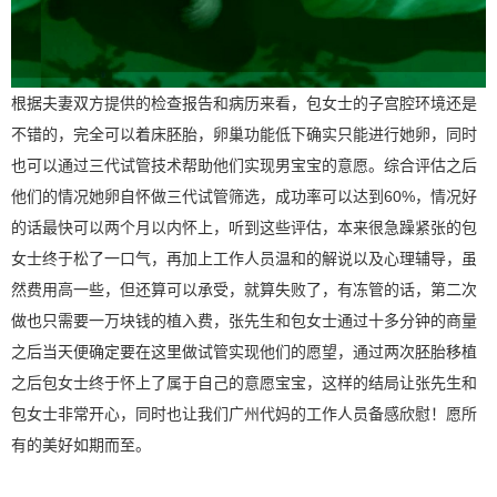
根据夫妻双方提供的检查报告和病历来看，包女士的子宫腔环境还是
不错的，完全可以着床胚胎，卵巢功能低下确实只能进行她卵，同时
也可以通过三代试管技术帮助他们实现男宝宝的意愿。综合评估之后
他们的情况她卵自怀做三代试管筛选，成功率可以达到60%，情况好
的话最快可以两个月以内怀上，听到这些评估，本来很急躁紧张的包
女士终于松了一口气，再加上工作人员温和的解说以及心理辅导，虽
然费用高一些，但还算可以承受，就算失败了，有冻管的话，第二次
做也只需要一万块钱的植入费，张先生和包女士通过十多分钟的商量
之后当天便确定要在这里做试管实现他们的愿望，通过两次胚胎移植
之后包女士终于怀上了属于自己的意愿宝宝，这样的结局让张先生和
包女士非常开心，同时也让我们广州代妈的工作人员备感欣慰！愿所
有的美好如期而至。