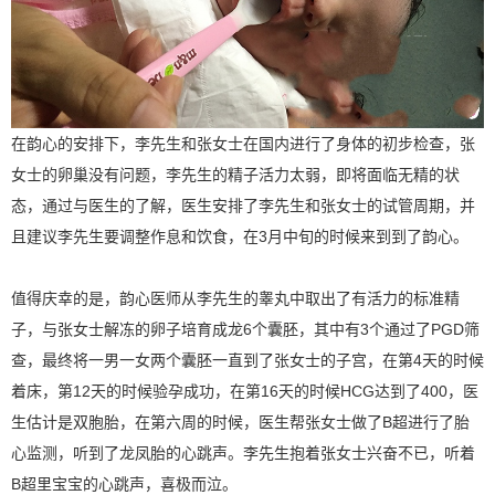
在韵心的安排下，李先生和张女士在国内进行了身体的初步检查，张
女士的卵巢没有问题，李先生的精子活力太弱，即将面临无精的状
态，通过与医生的了解，医生安排了李先生和张女士的试管周期，并
且建议李先生要调整作息和饮食，在3月中旬的时候来到到了韵心。
值得庆幸的是，韵心医师从李先生的睾丸中取出了有活力的标准精
子，与张女士解冻的卵子培育成龙6个囊胚，其中有3个通过了PGD筛
查，最终将一男一女两个囊胚一直到了张女士的子宫，在第4天的时候
着床，第12天的时候验孕成功，在第16天的时候HCG达到了400，医
生估计是双胞胎，在第六周的时候，医生帮张女士做了B超进行了胎
心监测，听到了龙凤胎的心跳声。李先生抱着张女士兴奋不已，听着
B超里宝宝的心跳声，喜极而泣。