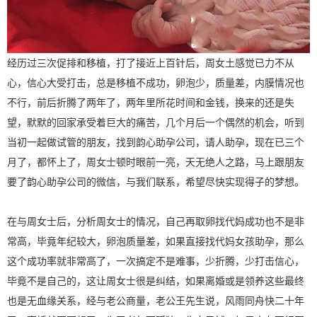
经历过三次促排和移植，打了接近上百针后，周女土感觉已力不从
心，信心大受打击，总是移植不成功，卵泡少，质量差，内膜情况也
不行，前后折腾了两年了，两年里所花时间和金钱，换来的还是失
望，默默的回家承受着巨大的痛苦，几个月后一个偶然的机会，听到
当初一起做试管的朋友，找到韵心助孕公司，请人助孕，现在已三个
月了，都怀上了，周女士顿时眼前一亮，天无绝人之路，马上跟朋友
要了韵心助孕公司的微信，与我们联系，希望尽快实现得子的梦想。
在与周女士后，分析周女士的情况，自己再取卵找代妈成功也不是非
常高，毕竟年纪较大，卵泡质量差，如果直接找代妈女孩助孕，那么
这个成功率就非常高了，一次搞定不是难事，少折腾，少打击信心，
毕竟不是自己的，这让周女士很是纠结，如果离婚或是领养这些最终
也是无血缘关系，经与老公商量，老公王先生说，风雨同舟快二十年