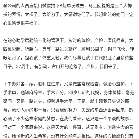
孕公司的人员直接用微信拍下B超单发过去，马上回复的是三个大拇
指的表情，太棒了，太给力了，太感谢你们了。我想此时的她们一定
心里感觉很幸福了。
在韵心助孕后勤统一化的管理下，按时的体检，产检，唐氏筛查，大
四维彩超，听胎心，等等一路过关斩将，顺利36周了，时间飞快，转
眼足月了，担心孩子体重太轻，我们尽量让孩子在代妈肚子里多待些
日子，37周半，有胎动，宫口开的迹象了，产科，我们来了。
下午办好各手续，顺利住进来，又是做些常规检查，做胎心监护，下
手术单，通知麻醉室，手术评分，33岁年轻的代妈，身体棒棒，毫无
疑问，又是一路过关，顺利进手术室，于是，就出现我开头说的那一
幕，激动人心的那一幕。只要我们努力，失去的东西还会再回来，韵
心圆了不少这样家庭的梦想，在我们看来，这只是一个平淡的故事，
但对于一个家庭来说，这是天大的一件事，从无到有，创造生命的喜
悦，给予新的人生希望，没有什么能与之相比。这样的心情或许只有