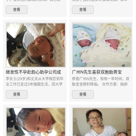
感动。同时也感谢我们的后勤团
春节，全国都在兴高采烈的 去庆祝
查看
查看
队，这两天出生一拨小宝宝，可要
春节，唐女士却高兴不起来，她有
顶住哦!韵心一直在努力!
点愤恨地讲述了她的遭遇。 她与老
公却是粤西
继发性不孕赴韵心助孕公司成
广州N先生喜获双胞胎男宝
功圆梦
李女士(29岁)和丈夫从大学相恋到毕
恭喜广州N先生，匆匆一年时间，双
业工作已走过3年婚姻生活，因大学
胎宝宝顺利降临。 合作方案：她卵
期间学业为重，不得已人工流产掉
助孕 可性别 包成功。 男方51岁，女
查看
查看
两人的第一胎，之后生活和工作逐
儿在新西兰读书，二孩政策放开以
渐步入正轨，也让小两口把计划生
后，就一直想再要个孩子！ 因夫人
育宝宝提到
年龄太大