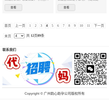
努力准备了很长时间，却一次次与
直没有孩子，这是一家人的心病 ，
查看
查看
不愿看到的大姨妈再次邂逅，心里
夫妻俩是大学的时候认识的，然后
不免有些着急起来，这样的类似的
在一起没多久就开始同居，期间由
烦恼并不少，
于没做好措施
首页
上一页
1
2
3
4
5
6
7
8
9
10
11
下一页
共
12
页
89
条
末页
联系我们
Copyright © 广州韵心助孕公司版权所有