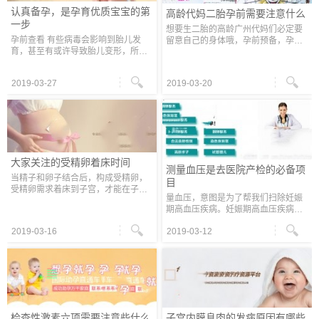
认真备孕，是孕育优质宝宝的第
高龄代妈二胎孕前需要注意什么
一步
想要生二胎的高龄广州代妈们必定要
孕前查看 有些病毒会影响到胎儿发
留意自己的身体哦，孕前预备，孕前
育，甚至有或许导致胎儿变形，所以
查看都是必不可少的，只需健康的身
发起孕前的查看。广州代妈专家主张
体才干孕育出健康的宝宝，广州代妈
女人在孕前到医院做一次优生五项
们在孕前、孕期都要时间留意哦！ 了
2019-03-27
2019-03-20
(TORCH)查看，以保证将来怀上一个
解身体状况
健康的宝
大家关注的受精卵着床时间
测量血压是去医院产检的必备项
当精子和卵子结合后，构成受精卵，
目
受精卵需求着床到子宫，才能在子宫
量血压，意图是为了帮我们扫除妊娠
中孕育胚胎，胚胎长大成胎儿，最终
期高血压疾病。妊娠期高血压疾病包
完好的宝宝才会健康。那么受精卵着
含5类病症，最常见就是子痫前期。
床是最为要害的，假如着床不成功，
2019-03-16
2019-03-12
子痫前期指孕20周后血压升高，可随
会
同或不随同有蛋白尿或下肢乃至全身
水肿
检查性激素六项需要注意些什么
子宫内膜息肉的发病原因有哪些