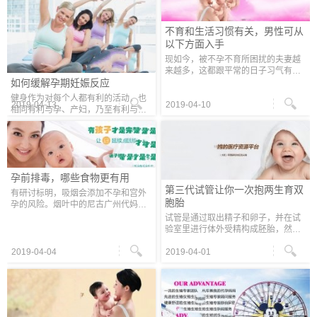
不育和生活习惯有关，男性可从
以下方面入手
现如今，被不孕不育所困扰的夫妻越
来越多，这都跟平常的日子习气有着
如何缓解孕期妊娠反应
极大的联系。广州代妈专家提醒想要
防备不育的发作，男性朋友能够从以
健身作为对每个人都有利的活动，也
2019-04-13
2019-04-10
下五点下手，找回生育力。 恰当瘦身
相同有利与孕、产妇，乃至有利与胎
儿的健康。孕期恰当、适量的体育运
动能减轻妊娠的不适，尤其是在妊娠
后期，代代妈的体重比怀孕前有很大
的
孕前排毒，哪些食物更有用
第三代试管让你一次抱两生育双
有研讨标明，吸烟会添加不孕和宫外
胞胎
孕的风险。烟叶中的尼古广州代妈多
少钱丁能按捺卵子的运送和受精卵的
试管是通过取出精子和卵子，并在试
着床，或使受精卵的着床部位发作反
验室里进行体外受精构成胚胎，然后
常，然后形成不孕或宫外孕。吸烟会
通过5~6天的囊胚培养，再在移植手
下
2019-04-04
术之前，对囊胚进行取样筛查是否存
2019-04-01
在染色体反常，和遗传疾病，最终选
择优