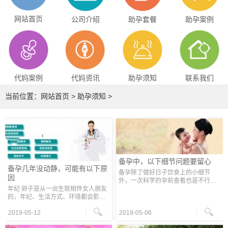
网站首页
公司介绍
助孕套餐
助孕案例
代妈案例
代妈资讯
助孕须知
联系我们
当前位置：
网站首页
>
助孕须知
>
备孕中，以下细节问题要留心
备孕几年没动静，可能有以下原
备孕除了做好日子饮食上的小细节
因
外，一次科学的孕前查看也是不行少
年纪 卵子是从一出生就相伴女人朋友
的。孕前查看能够全面评价女人健康
的，年纪、生活方式、环境都会影响
状况，排查或许影响怀孕和胎儿发育
到卵子的质量，年纪越大，剩下的生
的不利因素，到达优生优育的意图。
2019-05-12
2019-05-06
育功用正常的卵子数量就越少。女人
孕前
挨近更年期时，月经周期会变短且不