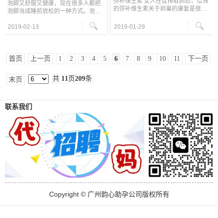
弥补维生素 女人在促排取卵后，恰当
泡脚又舒服又健康，现在很多人都把
的弥补维生素关于卵巢的康复是很有
泡脚当成睡前放松的一种方式。泡脚
协助的，虽然现代的医疗技能很兴
可以改善人的寒性体质，促进身体的
旺，促排取卵对卵巢构成的损伤并不
血液循环，有利于睡眠质量的提升。
2019-02-13
2019-01-29
是很大，可是卵巢毕竟是一个比较柔
但是泡脚也有禁忌，广州代妈专家提
嫩的
醒
首页
上一页
1
2
3
4
5
6
7
8
9
10
11
下一页
共
11
页
209
条
末页
联系我们
Copyright © 广州韵心助孕公司版权所有