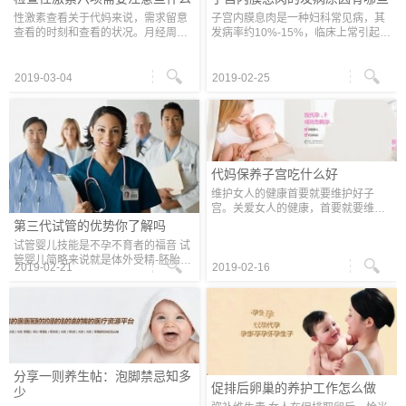
性激素查看关于代妈来说，需求留意
子宫内膜息肉是一种妇科常见病，其
查看的时刻和查看的状况。月经周期
发病率约10%-15%，临床上常引起女
中不同时期查看的性激素反响不同时
人不孕、月经不调、白带反常等很多
期的状况。 月经规则患者 月经来潮后
体现， 是子宫内膜部分过度增生所造
第2-3天，早9点空腹抽血查看，作用
成的，体现为局限性内膜肿物突出于
2019-03-04
2019-02-25
最
子宫
代妈保养子宫吃什么好
维护女人的健康首要就要维护好子
宫。关爱女人的健康，首要就要维护
好子宫。呵护子宫就是维护健康的下
第三代试管的优势你了解吗
一代和夸姣的日子。 从中医学的角度
试管婴儿技能是不孕不育者的福音 试
上讲，直接对子宫有好效果的食物有
管婴儿简略来说就是体外受精-胚胎移
枸橘
2019-02-21
2019-02-16
植技能，是医师经过促排卵后从女方
卵巢内取出卵母细胞，在试验室内让
它们与男方的精子结合，构成胚胎，
分享一则养生帖：泡脚禁忌知多
促排后卵巢的养护工作怎么做
少