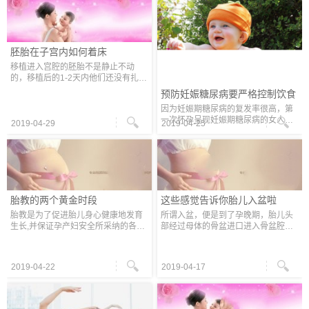
规
胚胎在子宫内如何着床
移植进入宫腔的胚胎不是静止不动
的，移植后的1-2天内他们还没有扎根
落户，只是在子宫内游走充沛吸收养
预防妊娠糖尿病要严格控制饮食
分从而持续割裂，成为一个有头有尾
因为妊娠期糖尿病的复发率很高，第
有细胞割裂的囊胚。广州代妈专家提
一次怀孕呈现妊娠期糖尿病的女人，
醒在
2019-04-29
2019-04-25
在备孕二胎时，更要从一开端就留意
操控血糖，防止血糖飙升，特别要对
饮食进行合理的操控。 在孕期头3个
月
胎教的两个黄金时段
这些感觉告诉你胎儿入盆啦
胎教是为了促进胎儿身心健康地发育
所谓入盆，便是到了孕晚期，胎儿头
生长,并保证孕产妇安全所采纳的各项
部经过母体的骨盆进口进入骨盆腔，
保健办法。使用必定的办法和方法,经
胎位相对固定，入盆是临产的序幕。
过母体给予胎儿有利胎儿大脑和神经
一般情况下，初产妇大约会在38周左
体系功用尽早老练的有利活动,进而为
右入盆，经产妇会在临产前后胎头入
2019-04-22
2019-04-17
盆