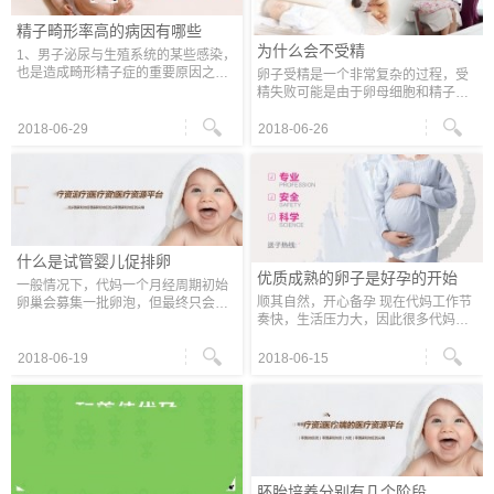
精子畸形率高的病因有哪些
为什么会不受精
1、男子泌尿与生殖系统的某些感染，
也是造成畸形精子症的重要原因之
卵子受精是一个非常复杂的过程，受
一。较常见的影响精子畸形的感染，
精失败可能是由于卵母细胞和精子内
如：前列腺炎、精囊炎、尿道炎等。
在的结构和功能缺陷、精卵结合障碍
2、男子本身的内分泌功能低下，即体
等原因引起，具体原因在每一个受精
2018-06-29
2018-06-26
内
失败周期中是不同的。IVF周期卵子受
精
什么是试管婴儿促排卵
优质成熟的卵子是好孕的开始
一般情况下，代妈一个月经周期初始
顺其自然，开心备孕 现在代妈工作节
卵巢会募集一批卵泡，但最终只会有1
奏快，生活压力大，因此很多代妈体
个卵泡得到足够营养成为优势卵泡，
内激素失衡。如果激素长期失衡，容
并成功排出，而剩余的卵泡会进入闭
易引发身体不能自行排卵，或者造成
锁衰退状态。这一个卵子能否成功取
2018-06-19
2018-06-15
经期紊乱，导致身体不易受孕，因此
出
要
胚胎培养分别有几个阶段