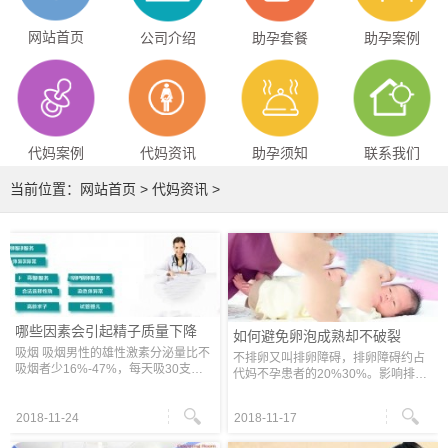
网站首页
公司介绍
助孕套餐
助孕案例
代妈案例
代妈资讯
助孕须知
联系我们
当前位置：
网站首页
>
代妈资讯
>
哪些因素会引起精子质量下降
如何避免卵泡成熟却不破裂
吸烟 吸烟男性的雄性激素分泌量比不
不排卵又叫排卵障碍，排卵障碍约占
吸烟者少16%-47%，每天吸30支烟
代妈不孕患者的20%30%。影响排卵
的人，精子存活率仅49%。 酗酒 长期
的原因很多，像细细这样影响正常排
酗酒会损害睾丸的生精细胞，影响精
卵的疾病医学上称之为：未破裂卵泡
子密度、活力、存活率及受精能力。
2018-11-24
2018-11-17
黄素化综合征(英文简称是LUFS)其最
高温 精
大的特点