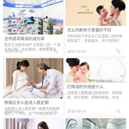
怎么判断卵子质量好不好
代妈的卵子早在自己还是胎儿的时候
怎样提高降调的成功率
就形成了，年龄越大，卵子受到环境
配合主治医师治疗 试管婴儿是一个漫
的影响就越多，而且随着年龄的增
长的过程。在此期间，患者需要全心
长，卵巢功能也在逐渐退化，很容易
2018-11-01
2018-10-24
全意信任医生，严格按照医生的指示
导致卵子的染色体发生异常，影响受
行事。 合理安排饮食 避免辛辣食物如
孕以
辛辣食物，饮食应多样化，各种营养
打降调的作用是什么
试管婴儿需要通过检查排卵、取卵取
精、体外受精、受精卵移植、补充激
素和后续观察受精卵是否着床等过
移植后多久能进入稳定期
程，其中每一步都要经过严格的操
试管婴儿进入稳定期一般要在胚胎移
作，一旦出错，整个试管婴儿手术都
2018-10-13
2018-09-14
植的三个月后，这个时候妊娠情况基
会失败
本趋于稳定，出现的症状只要程度不
严重都不会轻易出现流产和停育状
况，因此在进入稳定期的前三个月，