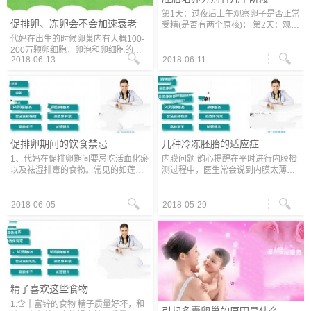
第1天：过夜后上午观察卵子是否正常
促排卵、冻卵会不会加速衰老
受精(是否有两个原核)； 第2天：观察
受精卵是否分裂，是几细胞(4细胞最
代妈在出生的时候卵巢内有大概100-
好)，是否有碎片，是否对称； 第3
200万颗卵细胞，卵泡和卵细胞的数
天：观察受精卵是否分裂，看是几细
2018-06-13
2018-06-11
量只会减少而不会增加，需要注意的
胞
是：所有卵细胞都会发育成卵子。韵
心提醒在冷冻卵子的过程中注射促排
卵
促排卵期间的饮食禁忌
几种冷冻胚胎的适应症
1、代妈在促排卵期间要忌吃活血化瘀
内膜问题 韵心提醒在平时进行内膜检
以及祛湿排毒的食物。常见的如莲
测过程中，医生常会说到内膜太薄、
藕、西洋菜、黑木耳、桂圆、薏米等
太厚、不均质、有强光团，或内膜形
等。 2、代妈朋友还要戒烟戒酒、戒
态不好、三线不清、内膜线中断等
咖啡、茶叶等食物。 3、韵心提醒在
等。以上这些情况不利于胚胎着床和
2018-06-05
2018-05-29
精子喜欢这些食物
1.含丰富锌的食物 精子质量好坏，和