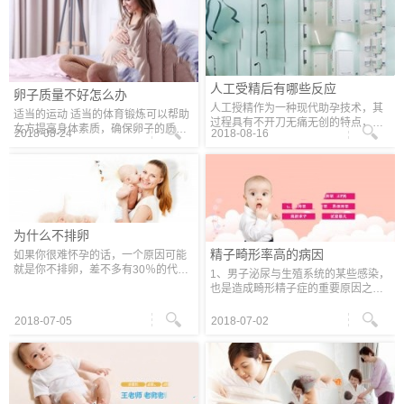
保胎
人工受精后有哪些反应
卵子质量不好怎么办
人工授精作为一种现代助孕技术，其
适当的运动 适当的体育锻炼可以帮助
过程具有不开刀无痛无创的特点，一
女方提高身体素质，确保卵子的质
2018-08-24
2018-08-16
般来说，人工授精后的代妈通常不会
量。因此，韵心提醒对于任何一个计
有什么异常的反应，部分患者可能会
划怀孕的女士而言，应该进行一段时
由于人工授精过程导管进入代妈阴道
期有规律的运动后再怀孕。 例如，
或
为什么不排卵
精子畸形率高的病因
如果你很难怀孕的话，一个原因可能
就是你不排卵，差不多有30％的代妈
1、男子泌尿与生殖系统的某些感染，
无法成功怀孕的原因在于不排卵。韵
也是造成畸形精子症的重要原因之
心提醒产生和释放一个成熟的卵子需
一。较常见的影响精子畸形的感染，
要大脑发送并促使卵巢合成雌激素
如：前列腺炎、精囊炎、尿道炎等。
2018-07-05
2018-07-02
2、男子本身的内分泌功能低下，即体
内