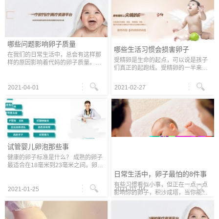
卵子受精培养，然后植入母体孕育，
这样胚胎质量也会好，更能顺利度过
孕期
哪些问题影响卵子质量
哪些生活习惯会损害卵子
在我们的日常生活中，总会有这样那
受精卵是生命的起点，可以说是孩子
样的原因影响着代妈的卵子质量。因
们真正的起跑线。受精卵的一半来自
此，及时调整生活习惯，切勿滥用补
母亲的卵子，因此卵子的健康对后代
剂药物，注意自身生殖系统健康对于
的健康非常重要。 为了拥有一个健康
代妈而言十分重要，应引起充分重
2021-04-01
2021-02-27
而聪明的婴儿，代妈朋友必须养成良
视，
好
试管婴儿卵泡那些事
健康的卵子标准是什么？ 成熟的卵子
最适合在18毫米到23毫米之间。卵泡
过大或过小都会影响卵子的正常排
日常生活中，卵子最怕的8件事
出，也影响卵子的质量，不利于代妈
有些习惯看似小事，但正在一点一点
怀孕。 你怎么知道卵子的质量？ 卵子
2021-01-25
2021-01-04
影响你的卵子，积沙成塔，当你能感
质量
觉到卵巢损伤时已无法挽回。 怕不生
或太晚生孩子 我们知道24～29岁是卵
子质量最好的年龄段，从30岁起，卵