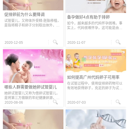
巢
促排卵前为什么要降调
备孕做好4点有助于排卵
试管婴儿，又称体外受精-胚胎移植，
如今，越来越多的代妈怀孕困难。事
是指将精子和卵子分别取出体外，在
实上，代妈很难怀孕，这可能是由于
实验室完成精子-卵子结合，继续培养
排卵障碍。排卵障碍，也称为无排
成早期胚胎，然后将早期胚胎移植回
卵，是代妈不孕的主要原因之一。韵
母亲的宫腔，使胚胎在母亲体内继续
心提醒排卵障碍可能导致代妈闭经、
2020-12-05
2020-11-07
如何提高广州代妈卵子可用率
在试管过程中，使用促排卵药物可以
哪些人群需要做她卵试管婴儿
有效地获得卵子，充足的卵子为试管
的成功奠定了良好的基础。广州代妈
她卵试管婴儿又称为借卵试管婴儿，
试管婴儿希望获得预期的结果，提高
是将第三方做献的年纪健康卵源，经
卵子的可用率至关重要。 改善卵子品
过体外受精的方法与准爸爸的精子结
2020-08-06
2020-07-03
质
合受精构成胚胎，然后将培养好的前
期胚胎植入代妈子宫腔内持续完结妊
娠