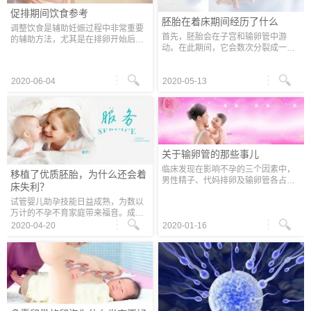
促排期间饮食参考
胚胎在着床期间经历了什么
调整饮食是辅助妊娠过程中非常重要
首先，胚胎会在子宫和输卵管中游
的辅助方法，尤其是在排卵开始后，
动。在此期间，它会数次分裂成一簇
卵泡迅速生长并成熟约半个月。通
细胞。然后它们会进入温暖的子宫，
常，在此期间花费的食物成本可能占
因为子宫中海藻般的粘性丝带会粘住
促排卵药物成本的三分之一至一半，
它们，所以不必担心胚胎会从子宫中
2020-06-04
2020-05-13
广州
脱落
关于输卵管的那些事儿
临床发现在影响不孕的三个因素中，
移植了优质胚胎，为什么还会着
男性精子、代妈排卵及输卵管各占
床失利？
1/3。输卵管通道问题主要是输卵管堵
试管婴儿助孕技能日益成熟，为数以
塞不通。 输卵管在受孕过程中扮演着
万计的不孕不育家庭带来福音。成功
后勤部长的角色：运送精子、卵，当
率已经超越60%乃至更高，但仍有一
两个
2020-04-20
2020-01-16
些姐妹在经历二次乃至更多次胚胎移
植术后仍然无法成功。 广州代妈专家
提示