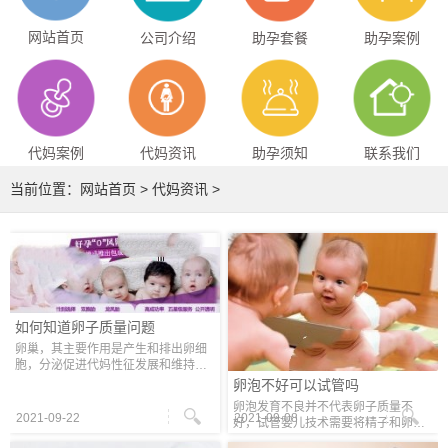
网站首页
公司介绍
助孕套餐
助孕案例
代妈案例
代妈资讯
助孕须知
联系我们
当前位置：
网站首页
>
代妈资讯
>
如何知道卵子质量问题
卵巢，其主要作用是产生和排出卵细
胞，分泌促进代妈性征发展和维持性
激素，通常，卵子在25-28岁之间有
卵泡不好可以试管吗
很强的生育能力。随年龄增长，卵子
卵泡发育不良并不代表卵子质量不
受精能力降低，胚胎质量也随之下
2021-09-22
2021-09-08
好，试管婴儿技术需要将精子和卵子
降，这
移出体外受精，这样可以选择健康的