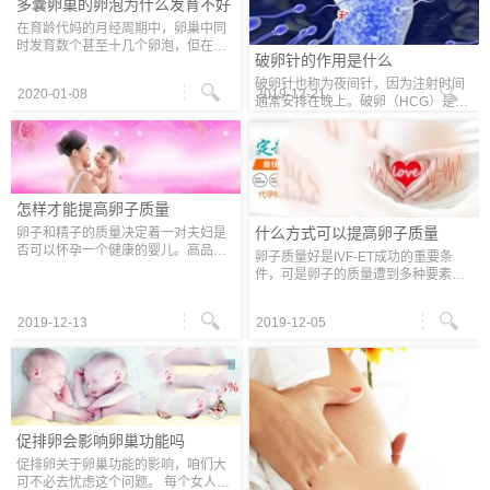
多囊卵巢的卵泡为什么发育不好
在育龄代妈的月经周期中，卵巢中同
时发育数个甚至十几个卵泡，但在垂
破卵针的作用是什么
体促性腺激素、雌激素、黄体生成激
素、卵泡生成激素等作用下生长并发
破卵针也称为夜间针，因为注射时间
2020-01-08
2019-12-21
育，最终仅一卵泡会成熟。该卵泡被
通常安排在晚上。破卵（HCG）是卵
称
泡成熟时注射的一种激素（人绒毛膜
促性腺激素），用于计算最佳受孕时
间。 可以准确预测排卵时间，卵泡中
的颗
怎样才能提高卵子质量
什么方式可以提高卵子质量
卵子和精子的质量决定着一对夫妇是
否可以怀孕一个健康的婴儿。高品质
卵子质量好是IVF-ET成功的重要条
的卵子和精子的结合可以产生高品质
件，可是卵子的质量遭到多种要素的
的婴儿。因此，代妈朋友要注意提高
影响，例如年纪、超促排卵的使用、
卵子的质量，多注意日常生活，消除
遗传要素、环境要素、日子方式等
一
2019-12-13
2019-12-05
等。广州代妈专家提醒代妈的卵子早
在自己仍
促排卵会影响卵巢功能吗
促排卵关于卵巢功能的影响，咱们大
可不必去忧虑这个问题。 每个女人她